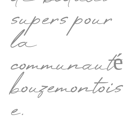
supers pour
la
communauté
bouzemontois
e.