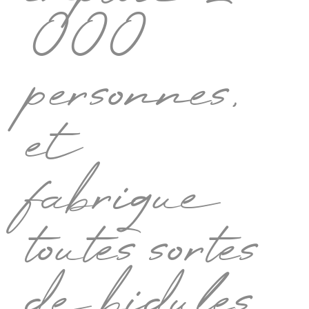
000
personnes,
et
fabrique
toutes sortes
de bidules