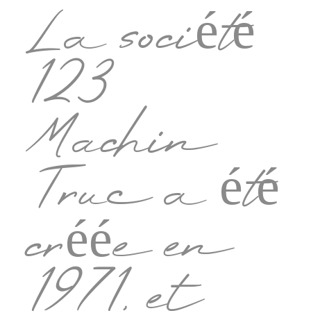
La société
123
Machin
Truc a été
créée en
1971, et