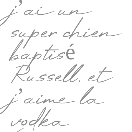
j’ai un
super chien
baptisé
Russell, et
j’aime la
vodka