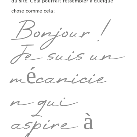
du site. Cela pourrait ressembler à quelque
chose comme cela :
INFOS
Bonjour !
BLOG
Blog
CONTACT
Je suis un
Contact
mécanicie
n qui
aspire à