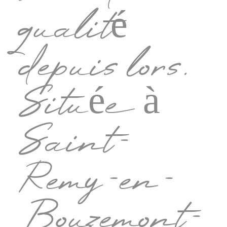
qualité
depuis lors.
Située à
Saint-
Remy-en-
Bouzemont-