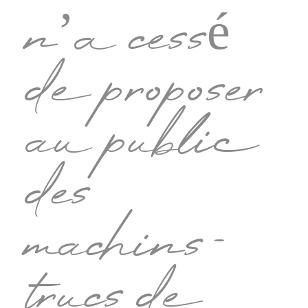
n’a cessé
de proposer
au public
des
machins-
trucs de