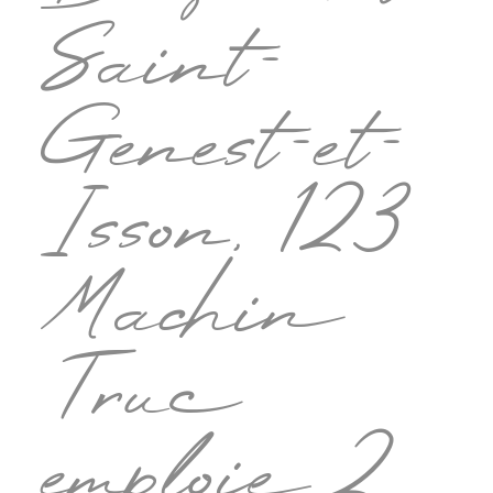
Saint-
Genest-et-
Isson, 123
Machin
Truc
emploie 2