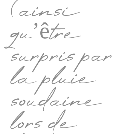
(ainsi
qu’être
surpris par
la pluie
soudaine
lors de