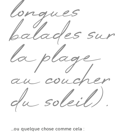
longues
balades sur
la plage
au coucher
du soleil).
…ou quelque chose comme cela :