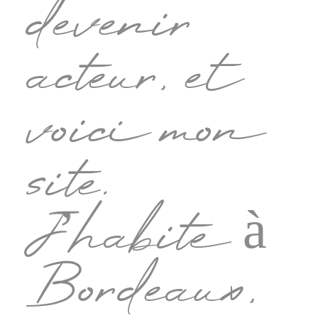
devenir
acteur, et
voici mon
site.
J’habite à
Bordeaux,